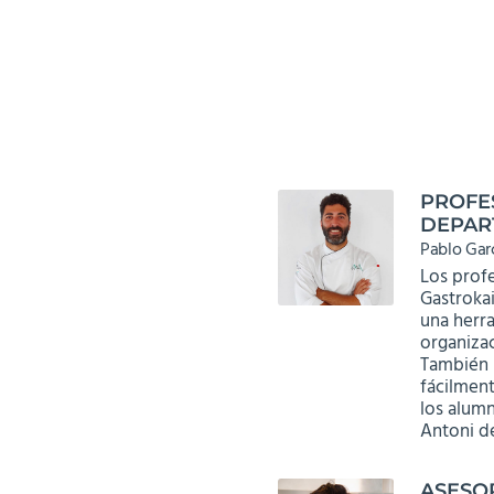
PROFES
DEPAR
Pablo Gar
Los prof
Gastroka
una herr
organiza
También 
fácilment
los alumn
Antoni de
ASESO