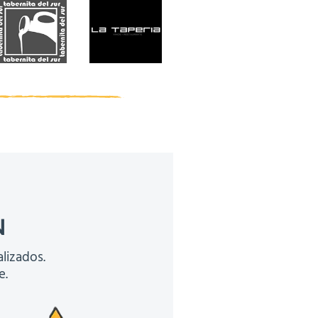
N
lizados.
e.