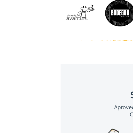
Aprovec
C