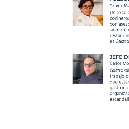
Yaremi M
Un excel
cocineros
con aseso
siempre 
restaura
es Gastro
JEFE D
Carlos Mo
Gastrokai
trabajo d
que esta
gastronom
organiza
escandall