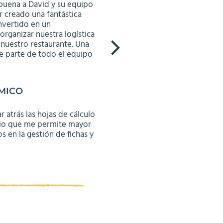
buena a David y su equipo
En Vesper usamos Gastro
r creado una fantástica
tres años y gracias a su 
nvertido en un
nuestros costes de cocina
organizar nuestra logística
precisa. Desde que lo us
 nuestro restaurante. Una
costes sustancialmente. U
e parte de todo el equipo
gusta es la atención pers
cualquier duda o problema
con respuestas y solucion
nuevas necesidades del 
MICO
más contentos.
r atrás las hojas de cálculo
JEFE DE COCINA
io que me permite mayor
Mariano Correa
s en la gestión de fichas y
Herramienta imprescindibl
para el restaurante.