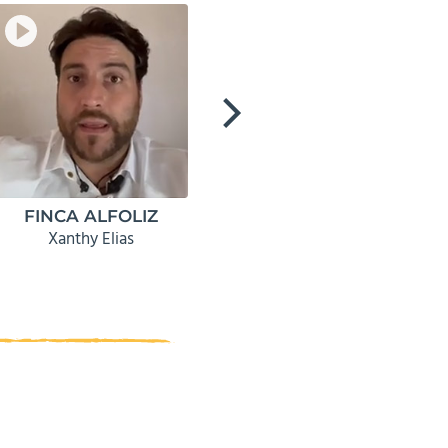
FINCA ALFOLIZ
SUSHI CHEF
Xanthy Elias
Carlos Navarro
OLGA EITERJORD
Vesper Gastrobar