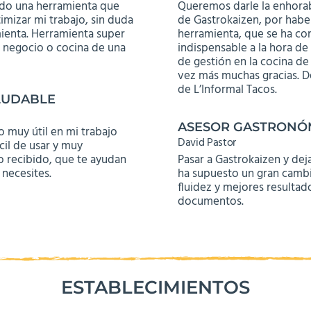
do una herramienta que
Queremos darle la enhora
imizar mi trabajo, sin duda
de Gastrokaizen, por habe
ienta. Herramienta super
herramienta, que se ha co
u negocio o cocina de una
indispensable a la hora de 
de gestión en la cocina de
vez más muchas gracias. D
de L’Informal Tacos.
LUDABLE
ASESOR GASTRONÓ
o muy útil en mi trabajo
David Pastor
cil de usar y muy
o recibido, que te ayudan
Pasar a Gastrokaizen y deja
necesites.
ha supuesto un gran camb
fluidez y mejores resultado
documentos.
ESTABLECIMIENTOS