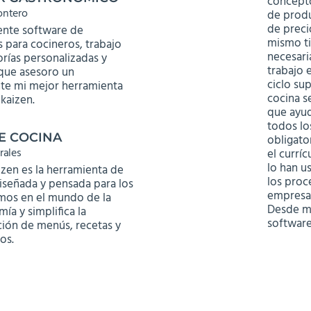
concepto
ontero
de produ
de preci
ente software de
mismo ti
 para cocineros, trabajo
necesari
rías personalizadas y
trabajo 
que asesoro un
ciclo su
nte mi mejor herramienta
cocina s
kaizen.
que ayud
todos lo
E COCINA
obligato
rales
el curríc
lo han u
zen es la herramienta de
los proc
iseñada y pensada para los
empresas
mos en el mundo de la
Desde mi
ía y simplifica la
software
ción de menús, recetas y
os.