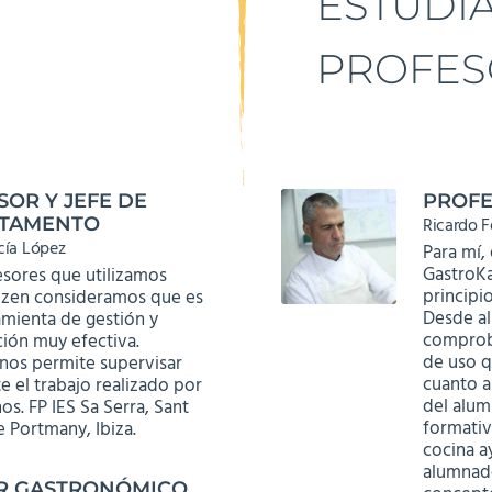
ESTUDI
PROFES
OR Y JEFE DE
PROFE
TAMENTO
Ricardo 
cía López
Para mí,
GastroKa
esores que utilizamos
principi
izen consideramos que es
Desde al
amienta de gestión y
comprob
ción muy efectiva.
de uso q
nos permite supervisar
cuanto a
e el trabajo realizado por
del alum
os. FP IES Sa Serra, Sant
formati
 Portmany, Ibiza.
cocina 
alumnado
R GASTRONÓMICO